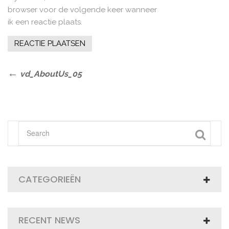
browser voor de volgende keer wanneer
ik een reactie plaats.
Bericht
Previous
vd_AboutUs_05
Post
navigatie
CATEGORIEËN
RECENT NEWS