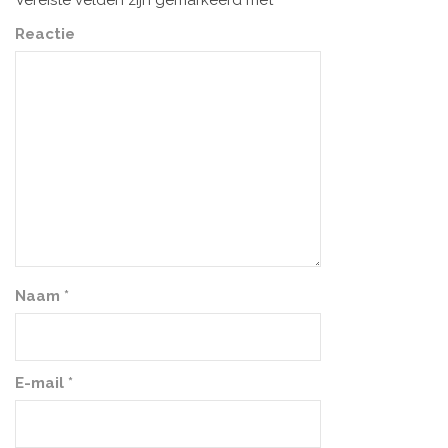
Vereiste velden zijn gemarkeerd met
*
Reactie
Naam
*
E-mail
*