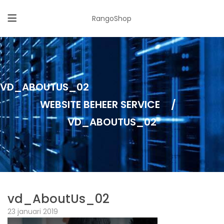
RangoShop
VD_ABOUTUS_02
WEBSITE BEHEER SERVICE
/
VD_ABOUTUS_02
vd_AboutUs_02
23 januari 2019