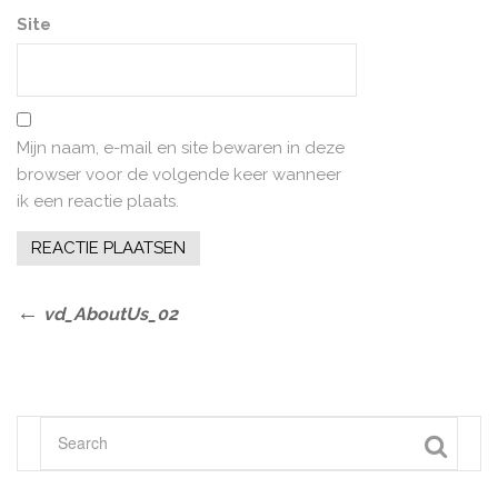
Site
Mijn naam, e-mail en site bewaren in deze
browser voor de volgende keer wanneer
ik een reactie plaats.
Bericht
Previous
vd_AboutUs_02
Post
navigatie