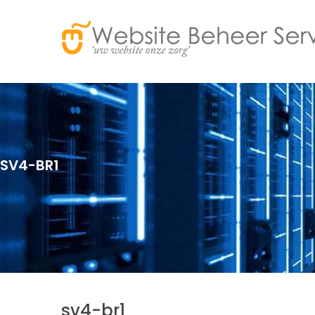
SV4-BR1
sv4-br1