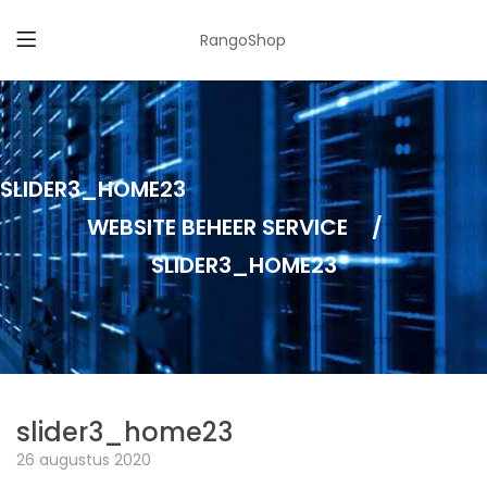
RangoShop
SLIDER3_HOME23
WEBSITE BEHEER SERVICE
/
SLIDER3_HOME23
slider3_home23
26 augustus 2020