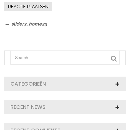
Bericht
Previous
slider3_home23
Post
navigatie
CATEGORIEËN
RECENT NEWS