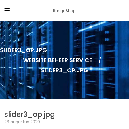
RangoShop
SLIDER3_OP.JPG
WEBSITE BEHEER SERVICE
/
SLIDER3_OP.JPG
slider3_op.jpg
26 augustus 2020