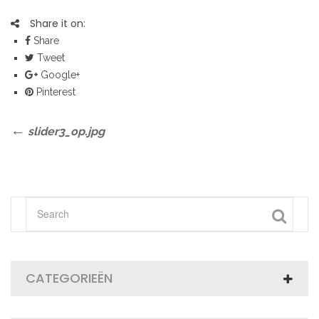
Share it on:
Share
Tweet
Google+
Pinterest
Bericht
Previous
slider3_op.jpg
Post
navigatie
CATEGORIEËN