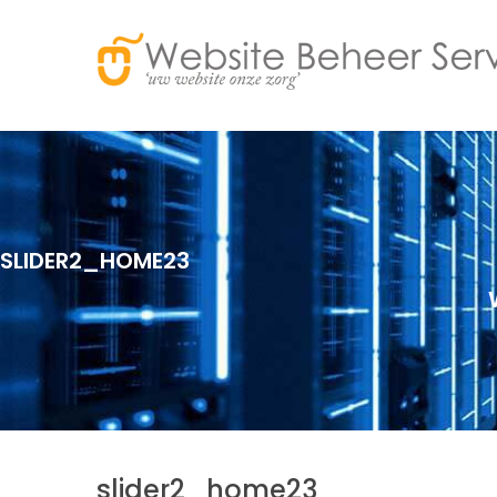
SLIDER2_HOME23
slider2_home23