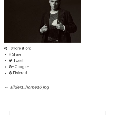
Share it on:
Share
Tweet
Google+
Pinterest
Bericht
Previous
slider1_home26.jpg
Post
navigatie