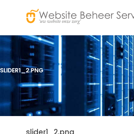
SLIDER1_2.PNG
slider1_2.png