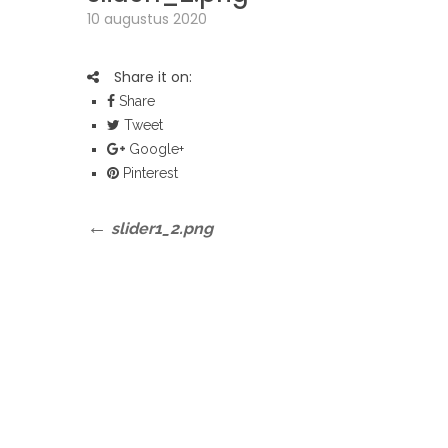
10 augustus 2020
Share it on:
Share
Tweet
Google+
Pinterest
Bericht
Previous
slider1_2.png
Post
navigatie