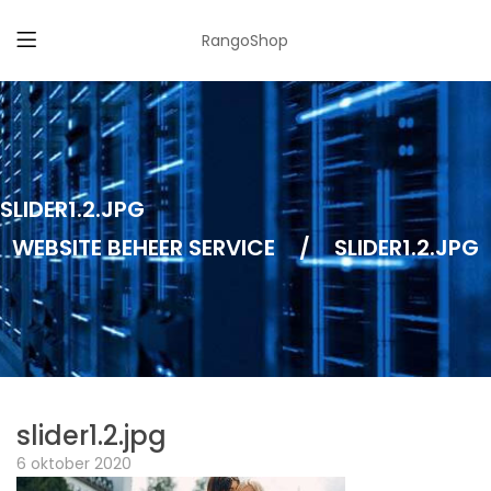
RangoShop
SLIDER1.2.JPG
WEBSITE BEHEER SERVICE
/
SLIDER1.2.JPG
slider1.2.jpg
6 oktober 2020