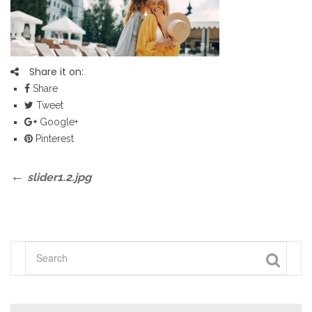
Share it on:
Share
Tweet
Google+
Pinterest
Bericht
Previous
slider1.2.jpg
Post
navigatie