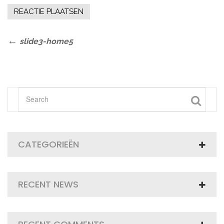
Bericht
Previous
slide3-home5
Post
navigatie
CATEGORIEËN
RECENT NEWS