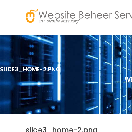
SLIDE3_HOME-2.PNG
WE
slide3_home-2.png