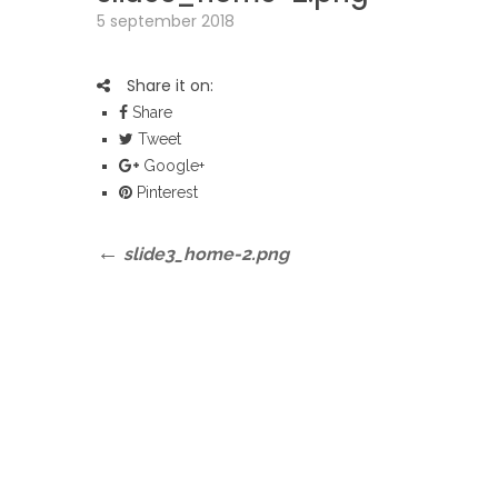
5 september 2018
Share it on:
Share
Tweet
Google+
Pinterest
Bericht
Previous
slide3_home-2.png
Post
navigatie