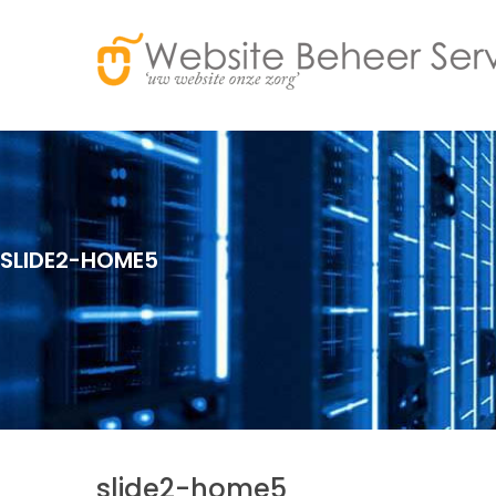
SLIDE2-HOME5
slide2-home5