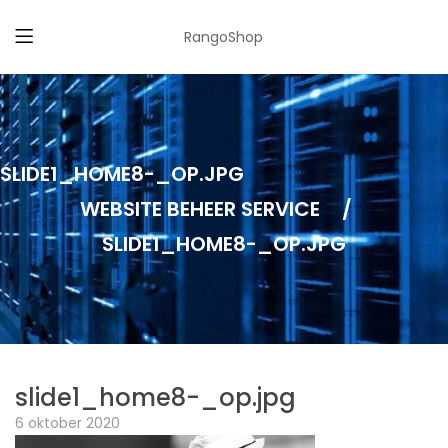
RangoShop
SLIDE1_HOME8-_OP.JPG
WEBSITE BEHEER SERVICE
/
SLIDE1_HOME8-_OP.JPG
slide1_home8-_op.jpg
6 oktober 2020