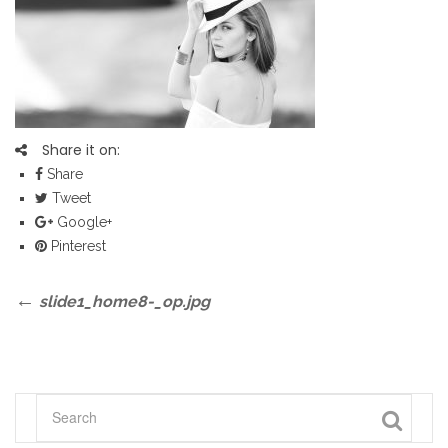
Share it on:
Share
Tweet
Google+
Pinterest
Bericht
Previous
slide1_home8-_op.jpg
Post
navigatie