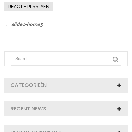
Bericht
Previous
slide1-home5
Post
navigatie
CATEGORIEËN
RECENT NEWS