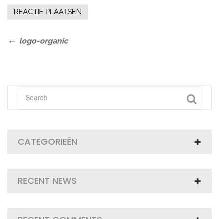
Bericht
Previous
logo-organic
Post
navigatie
CATEGORIEËN
RECENT NEWS