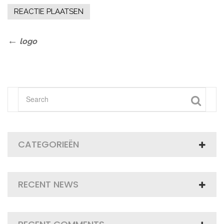
Bericht
Previous
logo
Post
navigatie
CATEGORIEËN
RECENT NEWS