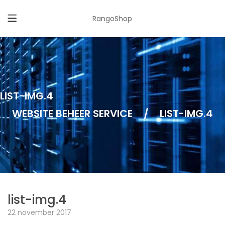
RangoShop
LIST-IMG.4
WEBSITE BEHEER SERVICE
/
LIST-IMG.4
list-img.4
22 november 2017