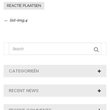
Bericht
Previous
list-img.4
Post
navigatie
CATEGORIEËN
RECENT NEWS