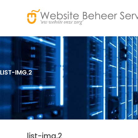
LIST-IMG.2
list-img.2