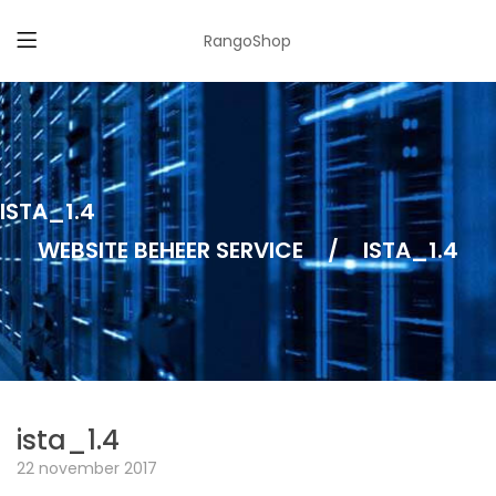
RangoShop
ISTA_1.4
WEBSITE BEHEER SERVICE
/
ISTA_1.4
ista_1.4
22 november 2017