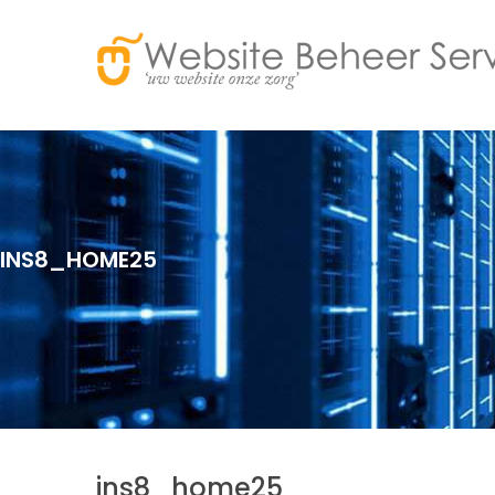
INS8_HOME25
ins8_home25