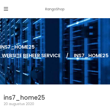
RangoShop
INS7_HOME25
WEBSITE BEHEER SERVICE
/
INS7_HOME25
ins7_home25
20 augustus 2020