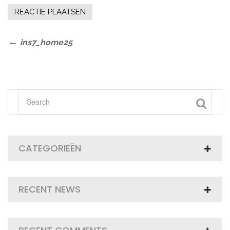
Bericht
Previous
ins7_home25
Post
navigatie
CATEGORIEËN
RECENT NEWS