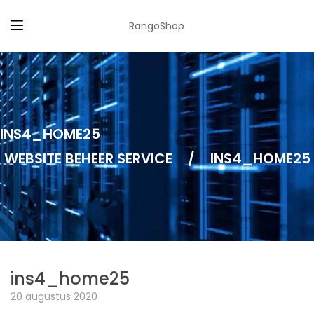
RangoShop
INS4_HOME25
WEBSITE BEHEER SERVICE
/
INS4_HOME25
ins4_home25
20 augustus 2020