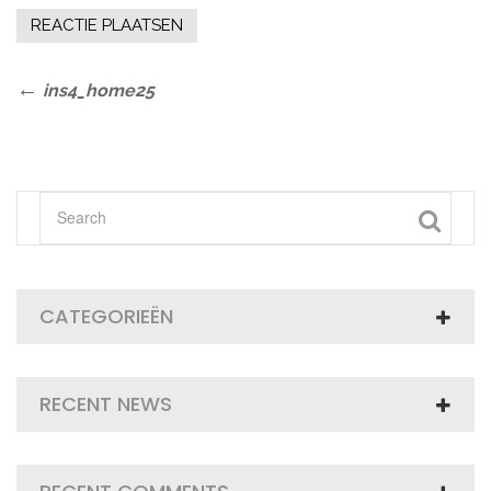
Bericht
Previous
ins4_home25
Post
navigatie
CATEGORIEËN
RECENT NEWS