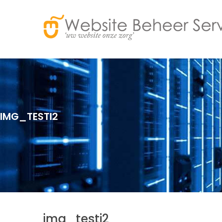
IMG_TESTI2
img_testi2