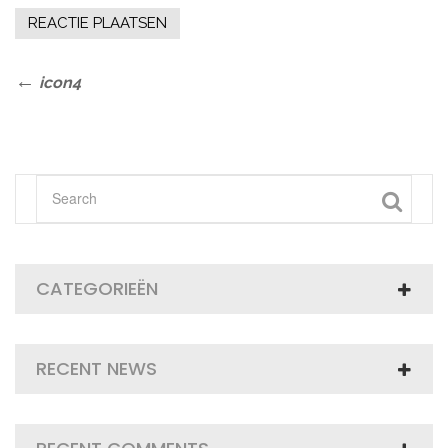
Bericht
Previous
icon4
Post
navigatie
CATEGORIEËN
RECENT NEWS