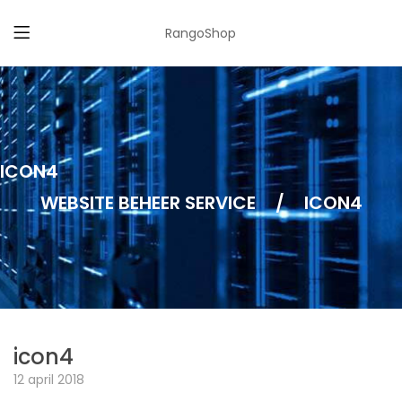
RangoShop
ICON4
WEBSITE BEHEER SERVICE
/
ICON4
icon4
12 april 2018