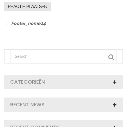
Bericht
Previous
Footer_home24
Post
navigatie
CATEGORIEËN
RECENT NEWS