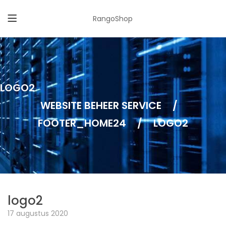
RangoShop
LOGO2
WEBSITE BEHEER SERVICE
/
FOOTER_HOME24
/
LOGO2
logo2
17 augustus 2020