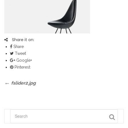
Share it on:
Share
Tweet
Google+
Pinterest
Bericht
Previous
fslider2.jpg
Post
navigatie