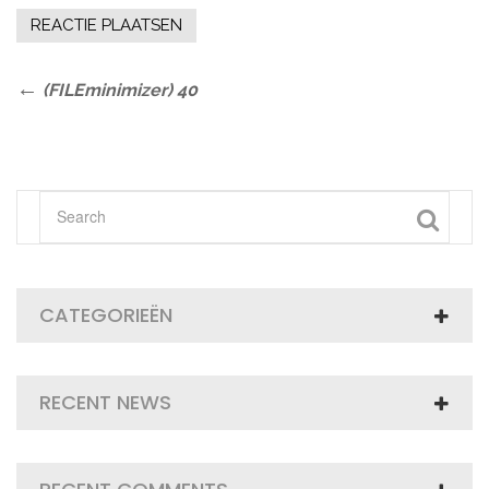
Bericht
Previous
(FILEminimizer) 40
Post
navigatie
CATEGORIEËN
RECENT NEWS