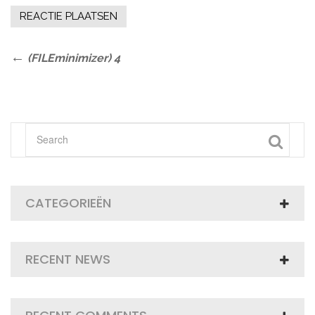
Bericht
Previous
(FILEminimizer) 4
Post
navigatie
CATEGORIEËN
RECENT NEWS