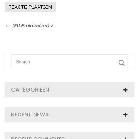
Bericht
Previous
(FILEminimizer) 2
Post
navigatie
CATEGORIEËN
RECENT NEWS