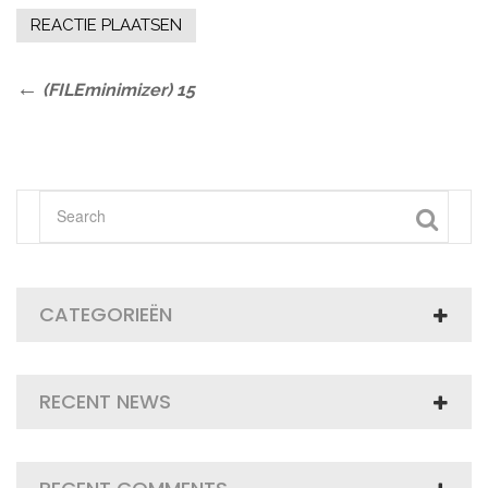
Bericht
Previous
(FILEminimizer) 15
Post
navigatie
CATEGORIEËN
RECENT NEWS