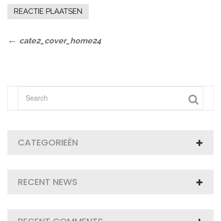
Bericht
Previous
cate2_cover_home24
Post
navigatie
CATEGORIEËN
RECENT NEWS