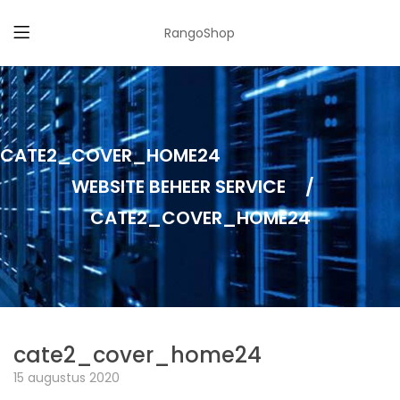
RangoShop
CATE2_COVER_HOME24
WEBSITE BEHEER SERVICE
/
CATE2_COVER_HOME24
cate2_cover_home24
15 augustus 2020