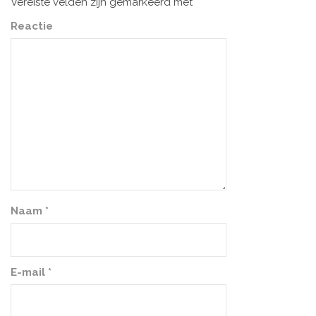
Vereiste velden zijn gemarkeerd met
*
Reactie
Naam
*
E-mail
*