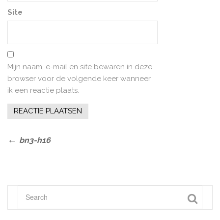
Site
Mijn naam, e-mail en site bewaren in deze
browser voor de volgende keer wanneer
ik een reactie plaats.
Bericht
Previous
bn3-h16
Post
navigatie