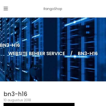
RangoShop
BN3-H16
WEBSITE BEHEER SERVICE
/
BN3-H16
bn3-h16
10 augustus 2018