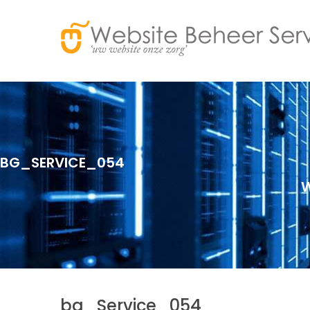
BG_SERVICE_054
W
bg_Service_054