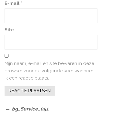
E-mail
*
Site
Mijn naam, e-mail en site bewaren in deze
browser voor de volgende keer wanneer
ik een reactie plaats.
Bericht
Previous
bg_Service_051
Post
navigatie