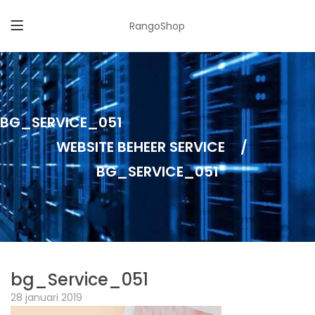
RangoShop
BG_SERVICE_051
WEBSITE BEHEER SERVICE
/
BG_SERVICE_051
bg_Service_051
28 januari 2019