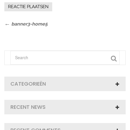
Bericht
Previous
banner3-home5
Post
navigatie
CATEGORIEËN
RECENT NEWS