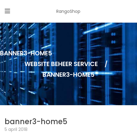
RangoShop
BANNER3-HOME5
WEBSITE BEHEER SERVICE
/
BANNER3-HOME5
banner3-home5
5 april 2018