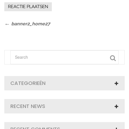
Bericht
Previous
banner2_home27
Post
navigatie
CATEGORIEËN
RECENT NEWS