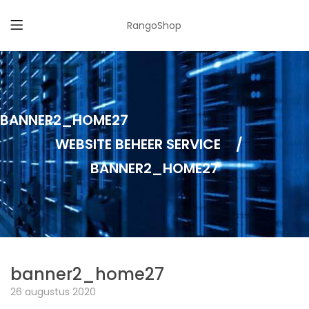
RangoShop
BANNER2_HOME27
WEBSITE BEHEER SERVICE
/
BANNER2_HOME27
banner2_home27
26 augustus 2020