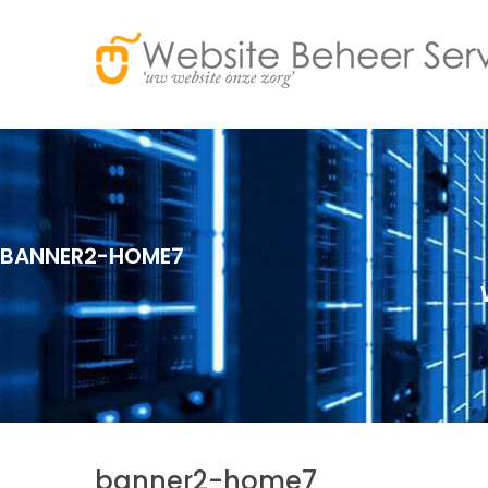
BANNER2-HOME7
banner2-home7