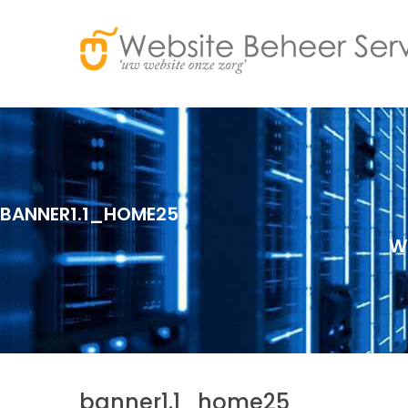
BANNER1.1_HOME25
W
banner1.1_home25