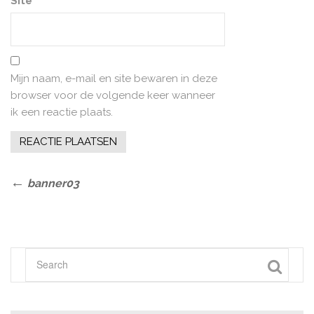
Site
Mijn naam, e-mail en site bewaren in deze
browser voor de volgende keer wanneer
ik een reactie plaats.
Bericht
Previous
banner03
Post
navigatie