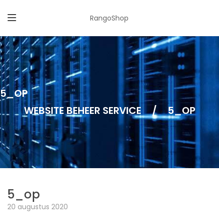
RangoShop
5_OP
WEBSITE BEHEER SERVICE
/
5_OP
5_op
20 augustus 2020