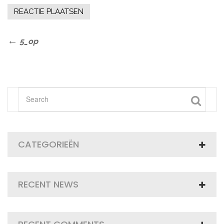
Bericht
Previous
5_op
Post
navigatie
CATEGORIEËN
RECENT NEWS