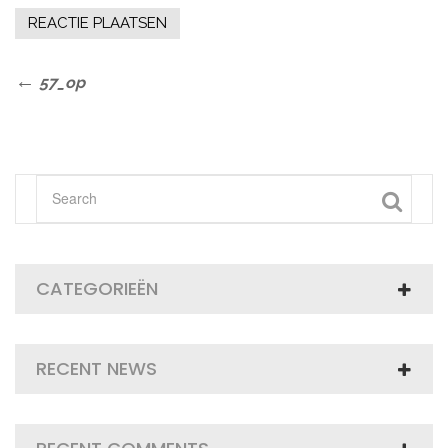
Bericht
Previous
57_op
Post
navigatie
CATEGORIEËN
RECENT NEWS