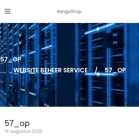
RangoShop
57_OP
WEBSITE BEHEER SERVICE
/
57_OP
57_op
14 augustus 2020