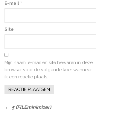
E-mail
*
Site
Mijn naam, e-mail en site bewaren in deze
browser voor de volgende keer wanneer
ik een reactie plaats.
Bericht
Previous
5 (FILEminimizer)
Post
navigatie