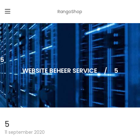
RangoShop
5
WEBSITE BEHEER SERVICE
/
5
5
11 september 2020