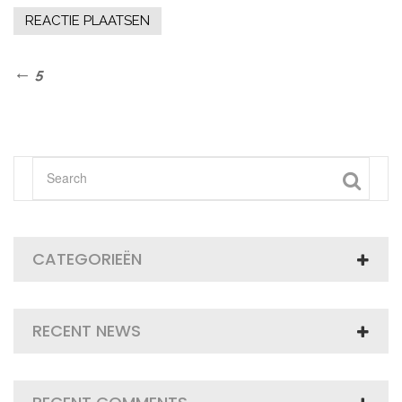
Bericht
Previous
5
Post
navigatie
CATEGORIEËN
RECENT NEWS