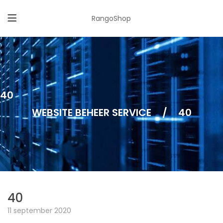
RangoShop
40
WEBSITE BEHEER SERVICE
/
40
40
11 september 2020