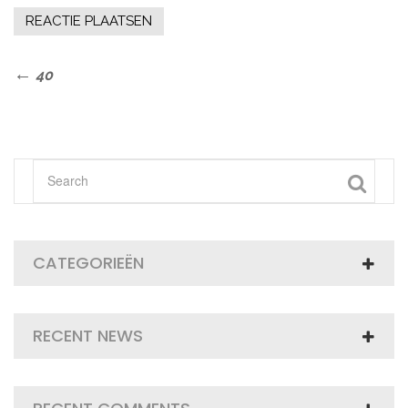
Bericht
Previous
40
Post
navigatie
CATEGORIEËN
RECENT NEWS