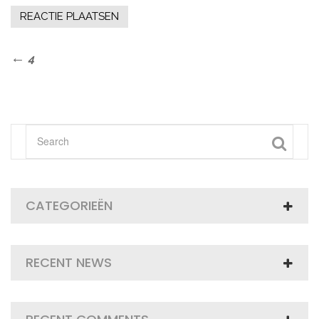
Bericht
Previous
4
Post
navigatie
CATEGORIEËN
RECENT NEWS