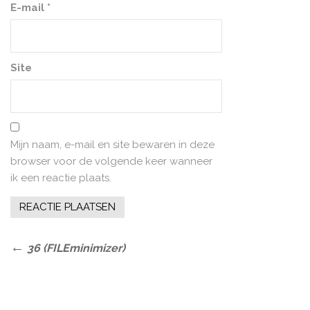
E-mail
*
Site
Mijn naam, e-mail en site bewaren in deze
browser voor de volgende keer wanneer
ik een reactie plaats.
Bericht
Previous
36 (FILEminimizer)
Post
navigatie