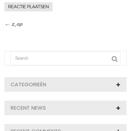
Bericht
Previous
2_op
Post
navigatie
CATEGORIEËN
RECENT NEWS