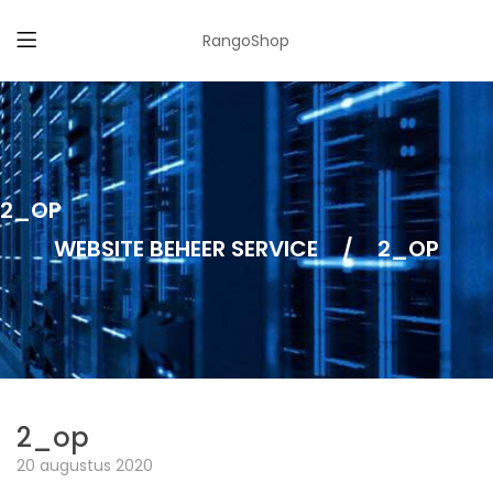
RangoShop
2_OP
WEBSITE BEHEER SERVICE
/
2_OP
2_op
20 augustus 2020