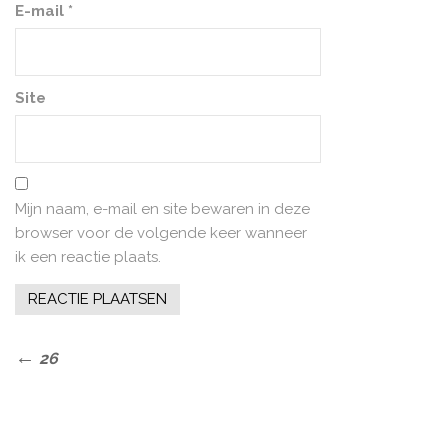
E-mail
*
Site
Mijn naam, e-mail en site bewaren in deze
browser voor de volgende keer wanneer
ik een reactie plaats.
Bericht
Previous
26
Post
navigatie