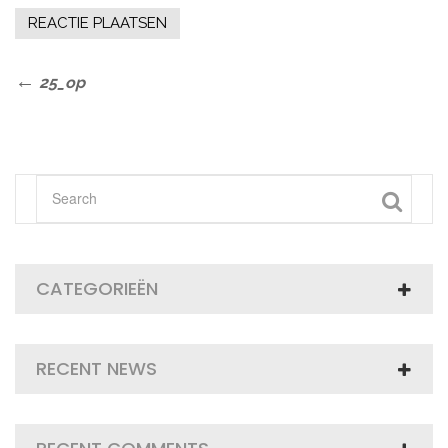
Bericht
Previous
25_op
Post
navigatie
CATEGORIEËN
RECENT NEWS