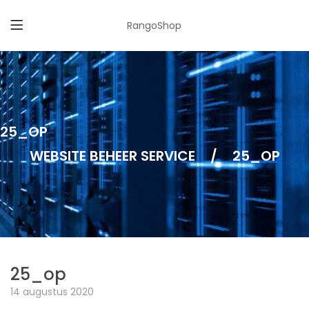
RangoShop
25_OP
WEBSITE BEHEER SERVICE
/
25_OP
25_op
14 augustus 2020