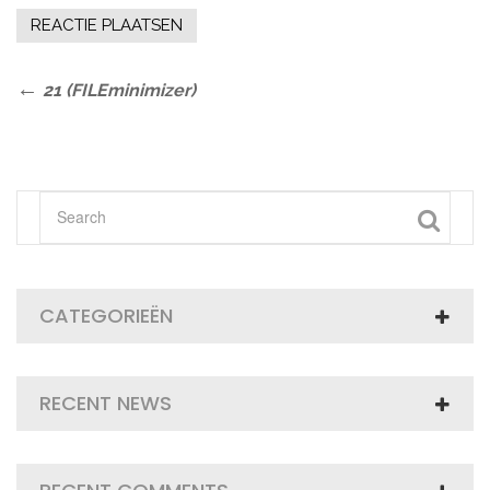
Bericht
Previous
21 (FILEminimizer)
Post
navigatie
CATEGORIEËN
RECENT NEWS